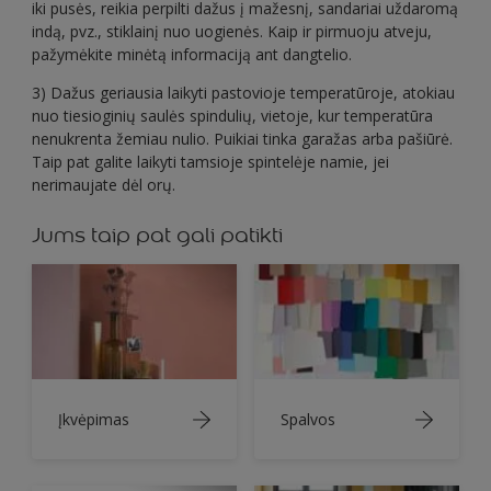
iki pusės, reikia perpilti dažus į mažesnį, sandariai uždaromą
indą, pvz., stiklainį nuo uogienės. Kaip ir pirmuoju atveju,
pažymėkite minėtą informaciją ant dangtelio.
3) Dažus geriausia laikyti pastovioje temperatūroje, atokiau
nuo tiesioginių saulės spindulių, vietoje, kur temperatūra
nenukrenta žemiau nulio. Puikiai tinka garažas arba pašiūrė.
Taip pat galite laikyti tamsioje spintelėje namie, jei
nerimaujate dėl orų.
Jums taip pat gali patikti
Įkvėpimas
Spalvos