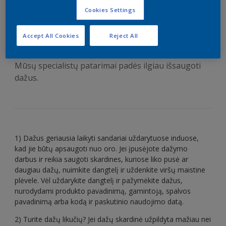
Kaip tinkamai saugoti
Cookies Settings
dažus
Accept All Cookies
Reject All
Mūsų specialistų patarimai padės ilgiau išsaugoti
dažus.
1) Dažus geriausia laikyti sandariai uždarytuose induose,
kad jie būtų apsaugoti nuo oro. Jei įpusėjote dažymo
darbus ir reikia saugoti skardines, kuriose liko pusė ar
daugiau dažų, nuimkite dangtelį ir uždenkite viršų maistine
plėvele. Vėl uždarykite dangtelį ir pažymėkite dažus,
nurodydami produkto pavadinimą, gamintoją, spalvos
pavadinimą arba kodą ir paskutinio naudojimo datą.
2) Turite dažų likučių? Jei dažų skardinė užpildyta mažiau nei