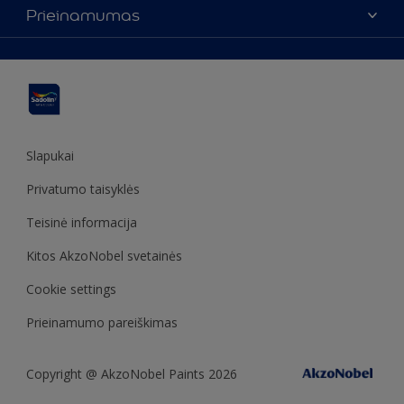
Spalvos
Prieinamumas
Rasti parduotuvę
Produktai
Svetainės struktūra
Prieinamumas
Įkvėpimas
Spalvų tikslumas
Dekoravimo patarimai
Sadolin Metų spalva
Slapukai
Privatumo taisyklės
Teisinė informacija
Kitos AkzoNobel svetainės
Cookie settings
Prieinamumo pareiškimas
Copyright @ AkzoNobel Paints 2026