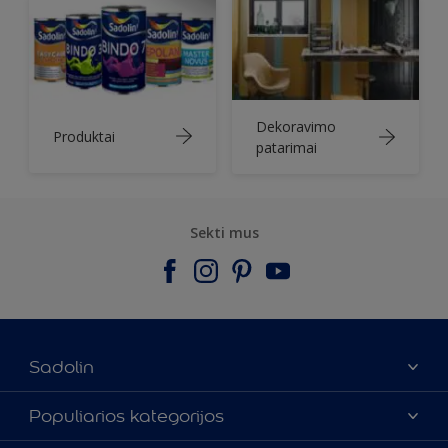
Dekoravimo
Produktai
patarimai
Sekti mus
Sadolin
Apie mus
Populiarios kategorijos
Susisiekti su mumis