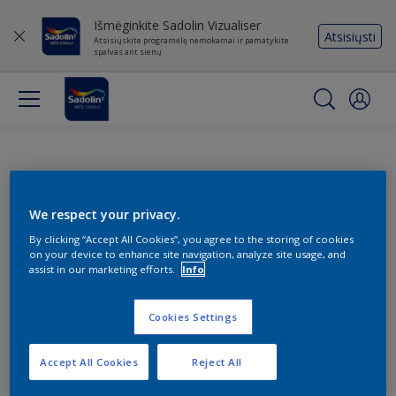
Išmėginkite Sadolin Vizualiser
Atsisiųsti
Atsisiųskite programėlę nemokamai ir pamatykite
spalvas ant sienų
We respect your privacy.
By clicking “Accept All Cookies”, you agree to the storing of cookies
on your device to enhance site navigation, analyze site usage, and
assist in our marketing efforts.
Info
Cookies Settings
Accept All Cookies
Reject All