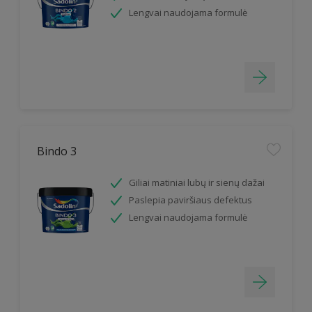
Lengvai naudojama formulė
Bindo 3
Giliai matiniai lubų ir sienų dažai
Paslepia paviršiaus defektus
Lengvai naudojama formulė