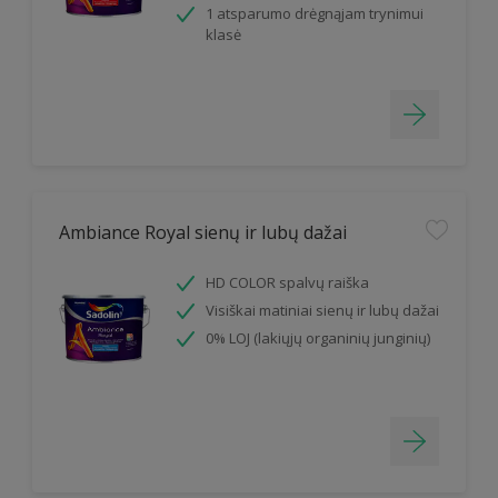
1 atsparumo drėgnąjam trynimui
klasė
Ambiance Royal sienų ir lubų dažai
HD COLOR spalvų raiška
Visiškai matiniai sienų ir lubų dažai
0% LOJ (lakiųjų organinių junginių)