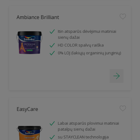
Ambiance Brilliant
Itin atsparūs dėvėjimui matiniai
sienų dažai
HD COLOR spalvų raiška
0% LOJ (lakiųjų organinių junginių)
EasyCare
Labai atsparūs plovimui matiniai
patalpų sienų dažai
su STAYCLEAN technologija