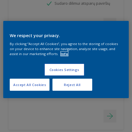
Sudaro dilimui atsparų paviršių
We respect your privacy.
By clicking “Accept All Cookies”, you agree to the storing of cookies
on your device to enhance site navigation, analyze site usage, and
assist in our marketing efforts.
Info
Simply Refresh Wall Tiles
Pusiau matiniai dažai keraminėms
Cookies Settings
sienų plytelėms
Dažai "du viename" - gruntas ir
Accept All Cookies
Reject All
dažai
Atsparūs vandens poveikiui