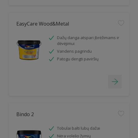
EasyCare Wood&Metal
Dažų danga atspari įbrėžimams ir
dėvėjimui
Vandens pagrindu
Patogu dengti paviršių
Bindo 2
Tobulai balti lubų dažai
Nėra volelio žymių