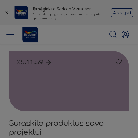
Išmėginkite Sadolin Vizualiser
Atsisiųsti
Atsisiųskite programėlę nemokamai ir pamatykite
spalvas ant sienų
X5.11.59
Suraskite produktus savo
projektui