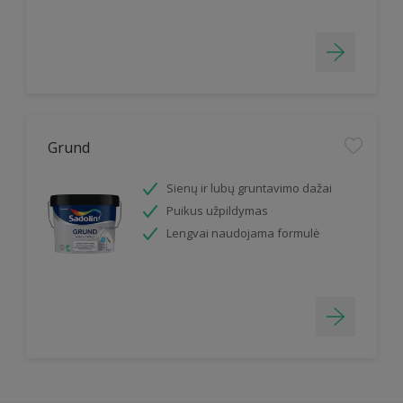
Grund
Sienų ir lubų gruntavimo dažai
Puikus užpildymas
Lengvai naudojama formulė