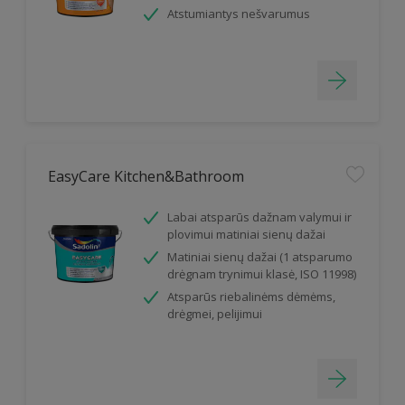
Atstumiantys nešvarumus
EasyCare Kitchen&Bathroom
Labai atsparūs dažnam valymui ir
plovimui matiniai sienų dažai
Matiniai sienų dažai (1 atsparumo
drėgnam trynimui klasė, ISO 11998)
Atsparūs riebalinėms dėmėms,
drėgmei, pelijimui