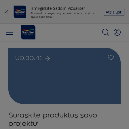
Išmėginkite Sadolin Vizualiser
Atsisiųsti
Atsisiųskite programėlę nemokamai ir pamatykite
spalvas ant sienų
U0.30.41
Suraskite produktus savo
projektui