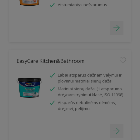
Atstumiantys nešvarumus
EasyCare Kitchen&Bathroom
Labai atsparūs dažnam valymui ir
plovimui matiniai sienų dažai
Matiniai sienų dažai (1 atsparumo
drėgnam trynimui klasė, ISO 11998)
Atsparūs riebalinėms dėmėms,
drėgmei, pelijimui