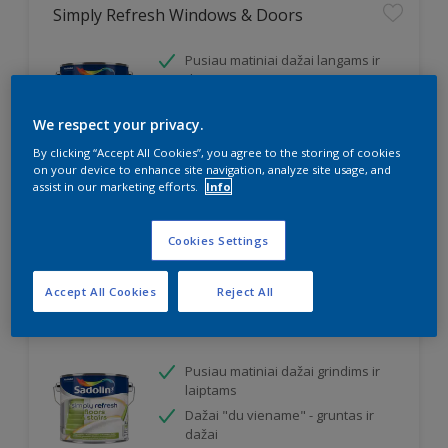
Simply Refresh Windows & Doors
Pusiau matiniai dažai langams ir
durims
Dažai "du viename" - gruntas ir
dažai
We respect your privacy.
Atsparus smūgiams ir įbrėžimams
By clicking “Accept All Cookies”, you agree to the storing of cookies
on your device to enhance site navigation, analyze site usage, and
assist in our marketing efforts.
Info
Cookies Settings
Accept All Cookies
Reject All
Simply Refresh Floors & Stairs
Pusiau matiniai dažai grindims ir
laiptams
Dažai "du viename" - gruntas ir
dažai