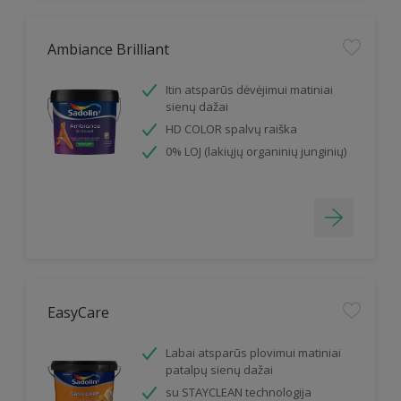
Ambiance Brilliant
Itin atsparūs dėvėjimui matiniai
sienų dažai
HD COLOR spalvų raiška
0% LOJ (lakiųjų organinių junginių)
EasyCare
Labai atsparūs plovimui matiniai
patalpų sienų dažai
su STAYCLEAN technologija