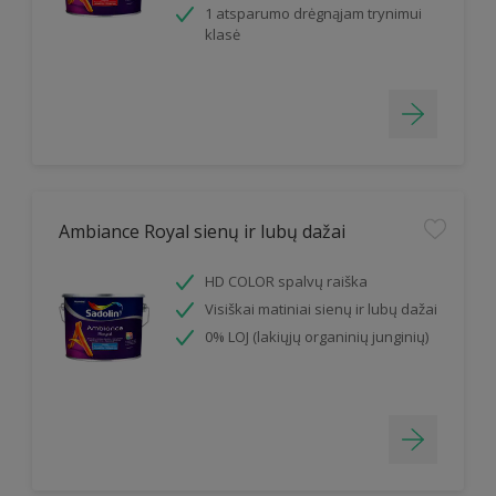
1 atsparumo drėgnąjam trynimui
klasė
Ambiance Royal sienų ir lubų dažai
HD COLOR spalvų raiška
Visiškai matiniai sienų ir lubų dažai
0% LOJ (lakiųjų organinių junginių)