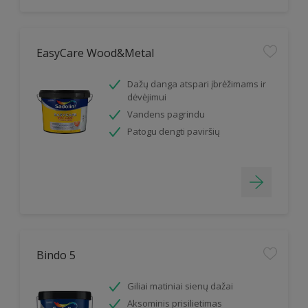
EasyCare Wood&Metal
Dažų danga atspari įbrėžimams ir
dėvėjimui
Vandens pagrindu
Patogu dengti paviršių
Bindo 5
Giliai matiniai sienų dažai
Aksominis prisilietimas