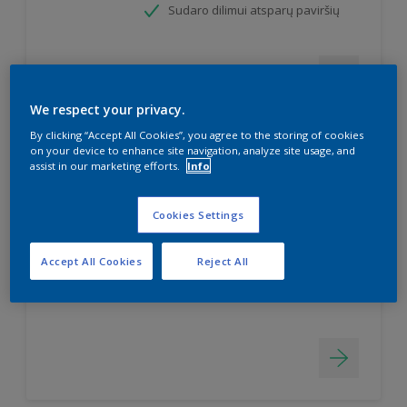
Sudaro dilimui atsparų paviršių
We respect your privacy.
By clicking “Accept All Cookies”, you agree to the storing of cookies
on your device to enhance site navigation, analyze site usage, and
assist in our marketing efforts.
Info
Simply Refresh Wall Tiles
Pusiau matiniai dažai keraminėms
Cookies Settings
sienų plytelėms
Dažai "du viename" - gruntas ir
Accept All Cookies
Reject All
dažai
Atsparūs vandens poveikiui