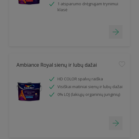
1 atsparumo drėgnąjam trynimui
klasė
Ambiance Royal sienų ir lubų dažai
HD COLOR spalvų raiška
Visiškai matiniai sienų ir lubų dažai
0% LOJ (lakiųjų organinių junginių)