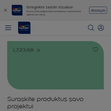
Išmėginkite Sadolin Vizualiser
Atsisiųsti
Atsisiųskite programėlę nemokamai ir pamatykite
spalvas ant sienų
L7.23.68
Suraskite produktus savo
projektui