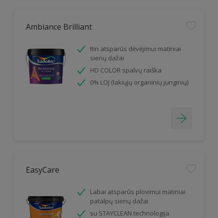
Ambiance Brilliant
Itin atsparūs dėvėjimui matiniai
sienų dažai
HD COLOR spalvų raiška
0% LOJ (lakiųjų organinių junginių)
EasyCare
Labai atsparūs plovimui matiniai
patalpų sienų dažai
su STAYCLEAN technologija