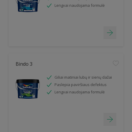
Lengvai naudojama formulė
Bindo 3
Giliai matiniai lubų ir sienų dažai
Paslepia paviršiaus defektus
Lengvai naudojama formulė