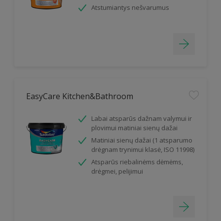
Atstumiantys nešvarumus
EasyCare Kitchen&Bathroom
Labai atsparūs dažnam valymui ir
plovimui matiniai sienų dažai
Matiniai sienų dažai (1 atsparumo
drėgnam trynimui klasė, ISO 11998)
Atsparūs riebalinėms dėmėms,
drėgmei, pelijimui