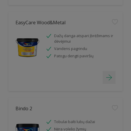
EasyCare Wood&Metal
Dažų danga atspari įbrėžimams ir
dėvėjimui
Vandens pagrindu
Patogu dengti paviršių
Bindo 2
Tobulai balti lubų dažai
Nėra volelio žymių