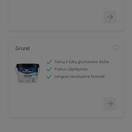
Grund
Sienų ir lubų gruntavimo dažai
Puikus užpildymas
Lengvai naudojama formulė