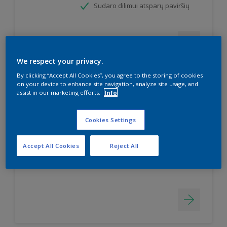
Sudaro dilimui atsparų paviršių
We respect your privacy.
By clicking “Accept All Cookies”, you agree to the storing of cookies
on your device to enhance site navigation, analyze site usage, and
assist in our marketing efforts.
Info
Simply Refresh Wall Tiles
Pusiau matiniai dažai keraminėms
Cookies Settings
sienų plytelėms
Dažai "du viename" - gruntas ir
Accept All Cookies
Reject All
dažai
Atsparūs vandens poveikiui