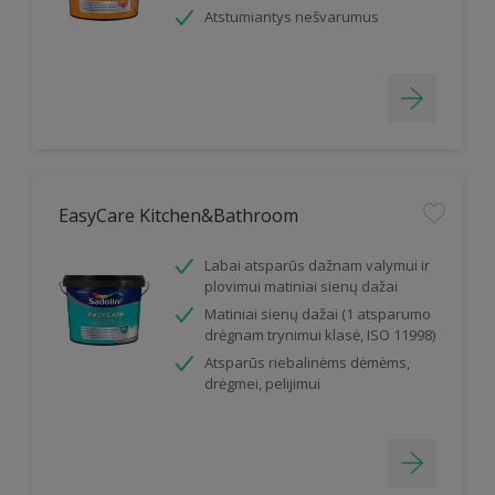
Atstumiantys nešvarumus
EasyCare Kitchen&Bathroom
Labai atsparūs dažnam valymui ir
plovimui matiniai sienų dažai
Matiniai sienų dažai (1 atsparumo
drėgnam trynimui klasė, ISO 11998)
Atsparūs riebalinėms dėmėms,
drėgmei, pelijimui