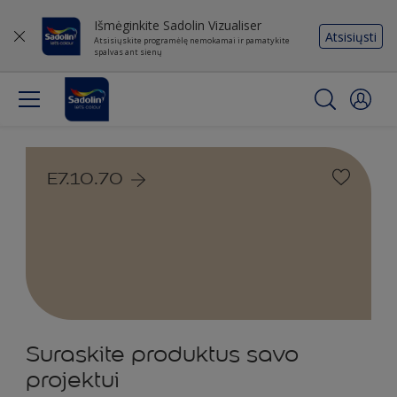
Išmėginkite Sadolin Vizualiser
Atsisiųsti
Atsisiųskite programėlę nemokamai ir pamatykite
spalvas ant sienų
E7.10.70
Suraskite produktus savo
projektui