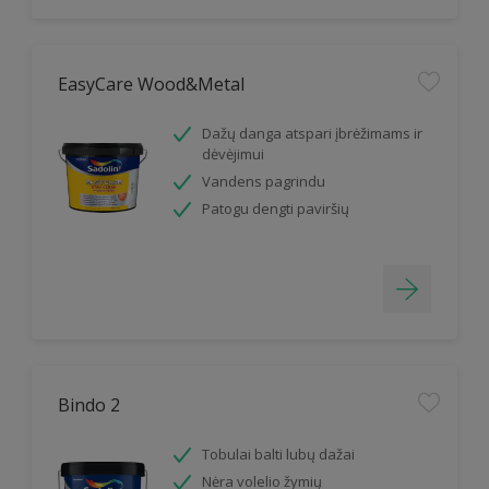
EasyCare Wood&Metal
Dažų danga atspari įbrėžimams ir
dėvėjimui
Vandens pagrindu
Patogu dengti paviršių
Bindo 2
Tobulai balti lubų dažai
Nėra volelio žymių