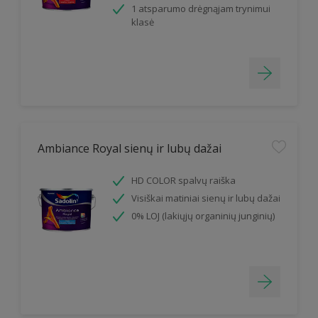
1 atsparumo drėgnąjam trynimui
klasė
Ambiance Royal sienų ir lubų dažai
HD COLOR spalvų raiška
Visiškai matiniai sienų ir lubų dažai
0% LOJ (lakiųjų organinių junginių)