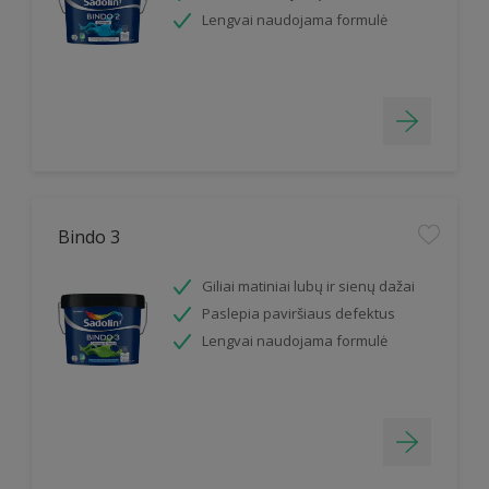
Lengvai naudojama formulė
Bindo 3
Giliai matiniai lubų ir sienų dažai
Paslepia paviršiaus defektus
Lengvai naudojama formulė