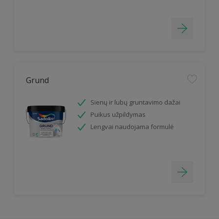
Grund
Sienų ir lubų gruntavimo dažai
Puikus užpildymas
Lengvai naudojama formulė