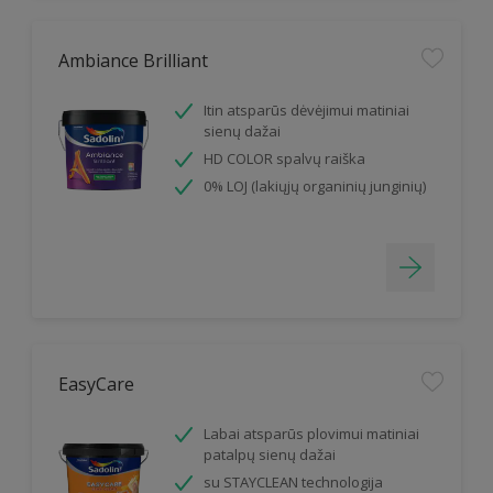
Ambiance Brilliant
Itin atsparūs dėvėjimui matiniai
sienų dažai
HD COLOR spalvų raiška
0% LOJ (lakiųjų organinių junginių)
EasyCare
Labai atsparūs plovimui matiniai
patalpų sienų dažai
su STAYCLEAN technologija