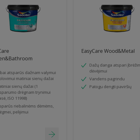
Care
EasyCare Wood&Metal
hen&Bathroom
Dažų danga atspari įbrėži
dėvėjimui
bai atsparūs dažnam valymui
 plovimui matiniai sienų dažai
Vandens pagrindu
tiniai sienų dažai (1
Patogu dengti paviršių
sparumo drėgnam trynimui
asė, ISO 11998)
sparūs riebalinėms dėmėms,
ėgmei, pelijimui