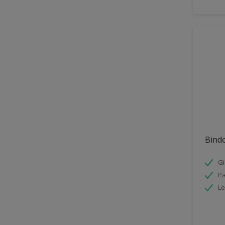
Bind
Gi
Pa
Le