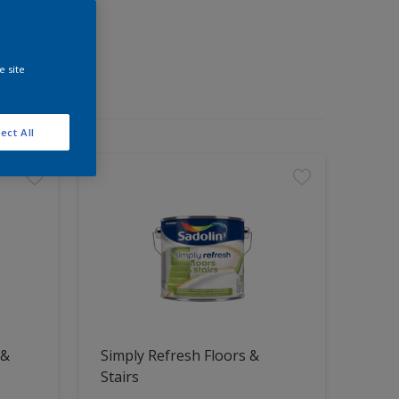
i
e site
ect All
 &
Simply Refresh Floors &
Stairs