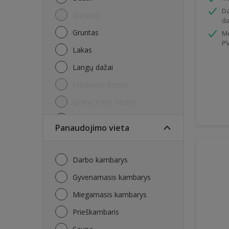
Da
Glaistas
da
Gruntas
Me
P
Lakas
Langų dažai
Medienos beicas
Online Paint Tester
Vidaus sienų dažai
Panaudojimo vieta
Darbo kambarys
Gyvenamasis kambarys
Miegamasis kambarys
Prieškambaris