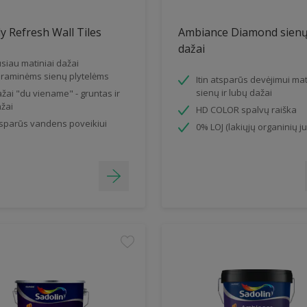
y Refresh Wall Tiles
Ambiance Diamond sien
dažai
siau matiniai dažai
raminėms sienų plytelėms
Itin atsparūs devėjimui mat
sienų ir lubų dažai
žai "du viename" - gruntas ir
žai
HD COLOR spalvų raiška
sparūs vandens poveikiui
0% LOJ (lakiųjų organinių ju