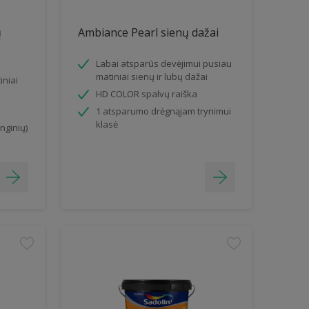
ų
Ambiance Pearl sienų dažai
Labai atsparūs devėjimui pusiau
matiniai sienų ir lubų dažai
iniai
HD COLOR spalvų raiška
1 atsparumo drėgnąjam trynimui
klasė
nginių)