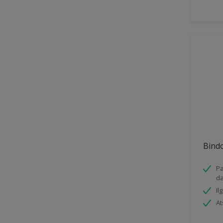
Bind
Pa
da
Il
At