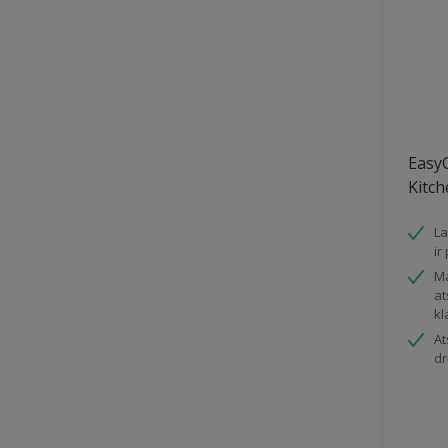
Wall Tiles
wooden floor
Easy
Kitc
La
ir
Ma
at
kl
At
dr