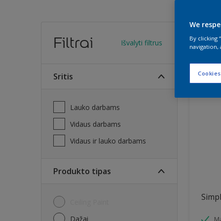
We respe
Sura
Filtrai
By clicking
Išvalyti filtrus
navigation, 
28
Rasta 
Cookies
Sritis
Lauko darbams
Vidaus darbams
Vidaus ir lauko darbams
Produkto tipas
Simpl
Ceiling Paint
Dažai
Ma