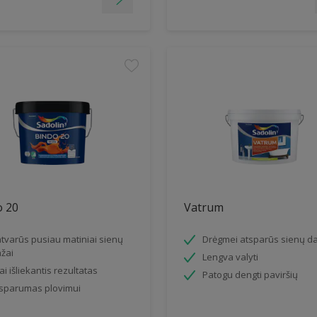
o 20
Vatrum
tvarūs pusiau matiniai sienų
Drėgmei atsparūs sienų da
žai
Lengva valyti
gai išliekantis rezultatas
Patogu dengti paviršių
sparumas plovimui