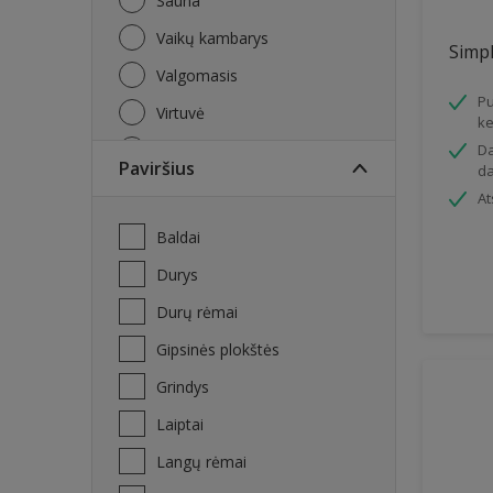
Sauna
Vaikų kambarys
Simpl
Valgomasis
Pu
Virtuvė
ke
Vonios kambarys
Da
Paviršius
da
At
Baldai
Durys
Durų rėmai
Gipsinės plokštės
Grindys
Laiptai
Langų rėmai