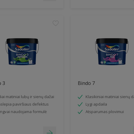
o 3
Bindo 7
liai matiniai lubų ir sienų dažai
Klasikiniai matiniai sienų d
slepia paviršiaus defektus
Lygi apdaila
ngvai naudojama formulė
Atsparumas plovimui