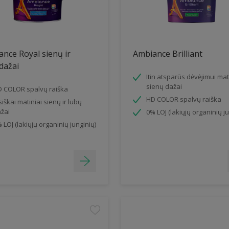
nce Royal sienų ir
Ambiance Brilliant
dažai
Itin atsparūs dėvėjimui mat
sienų dažai
 COLOR spalvų raiška
HD COLOR spalvų raiška
siškai matiniai sienų ir lubų
žai
0% LOJ (lakiųjų organinių ju
 LOJ (lakiųjų organinių junginių)