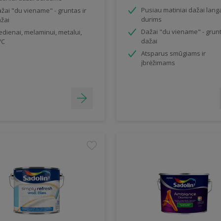
Pusiau matiniai dažai lang
žai "du viename" - gruntas ir
durims
žai
Dažai "du viename" - grunt
dienai, melaminui, metalui,
dažai
VC
Atsparus smūgiams ir
įbrėžimams