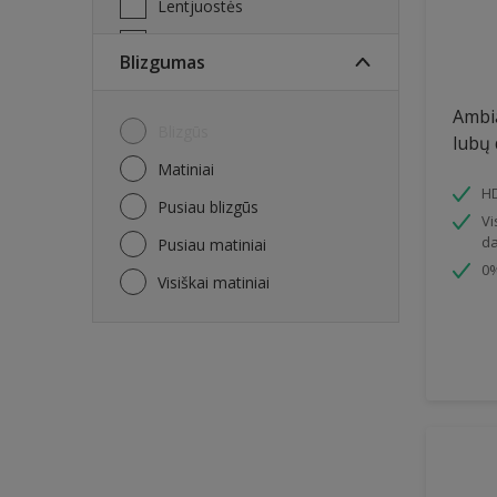
Lentjuostės
Lubos
Blizgumas
MDF plokštė
Ambia
Medinis paviršius
Blizgūs
lubų 
Metal Doors or Frames
Matiniai
HD
Metalas
Pusiau blizgūs
Vi
Mūrinis fasadas
da
Pusiau matiniai
Mūrinis paviršius
0%
Visiškai matiniai
Parketas
Pertvaros
Plytos
Probleminiai paviršiai
Radiatoriai
Sienos