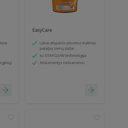
EasyCare
iniai
Labai atsparūs plovimui matiniai
patalpų sienų dažai
su STAYCLEAN technologija
nginių)
Atstumiantys nešvarumus