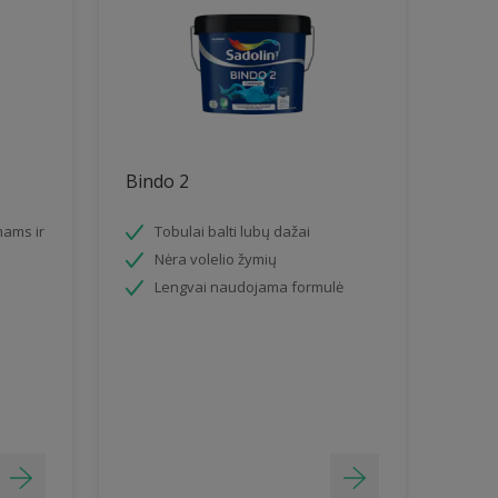
Bindo 2
mams ir
Tobulai balti lubų dažai
Nėra volelio žymių
Lengvai naudojama formulė