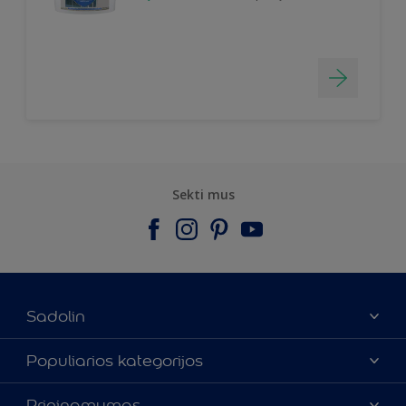
Sekti mus
Sadolin
Apie mus
Populiarios kategorijos
Susisiekti su mumis
Spalvos
Prieinamumas