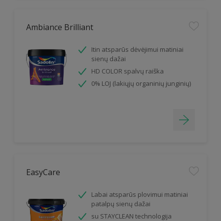
Ambiance Brilliant
Itin atsparūs dėvėjimui matiniai
sienų dažai
HD COLOR spalvų raiška
0% LOJ (lakiųjų organinių junginių)
EasyCare
Labai atsparūs plovimui matiniai
patalpų sienų dažai
su STAYCLEAN technologija