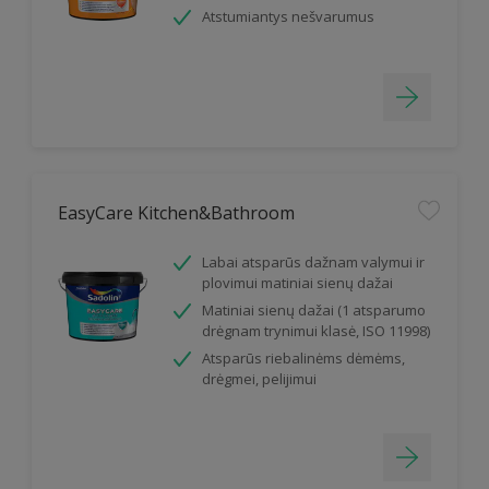
Atstumiantys nešvarumus
EasyCare Kitchen&Bathroom
Labai atsparūs dažnam valymui ir
plovimui matiniai sienų dažai
Matiniai sienų dažai (1 atsparumo
drėgnam trynimui klasė, ISO 11998)
Atsparūs riebalinėms dėmėms,
drėgmei, pelijimui