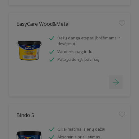
EasyCare Wood&Metal
Dažų danga atspari įbrėžimams ir
dėvėjimui
Vandens pagrindu
Patogu dengti paviršių
Bindo 5
Giliai matiniai sienų dažai
Aksominis prisilietimas