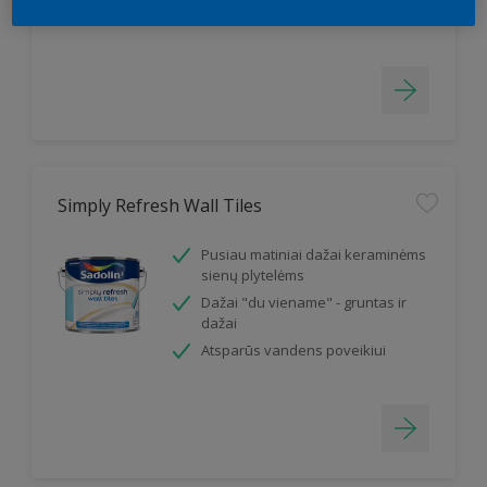
Sudaro dilimui atsparų paviršių
Simply Refresh Wall Tiles
Pusiau matiniai dažai keraminėms
sienų plytelėms
Dažai "du viename" - gruntas ir
dažai
Atsparūs vandens poveikiui