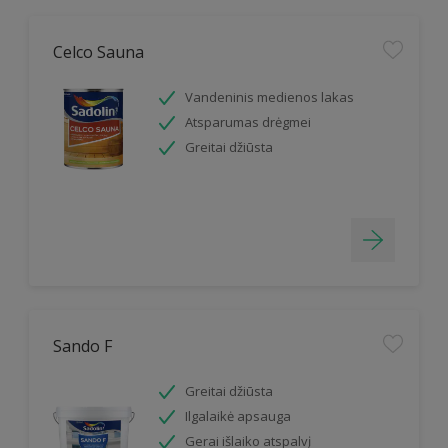
Celco Sauna
Vandeninis medienos lakas
Atsparumas drėgmei
Greitai džiūsta
Sando F
Greitai džiūsta
Ilgalaikė apsauga
Gerai išlaiko atspalvį