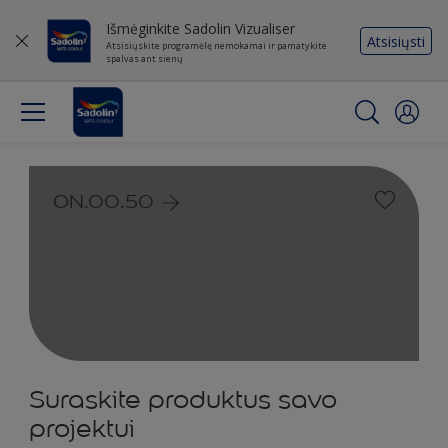
Išmėginkite Sadolin Vizualiser
Atsisiųsti
Atsisiųskite programėlę nemokamai ir pamatykite
spalvas ant sienų
ON.00.50
Suraskite produktus savo
projektui