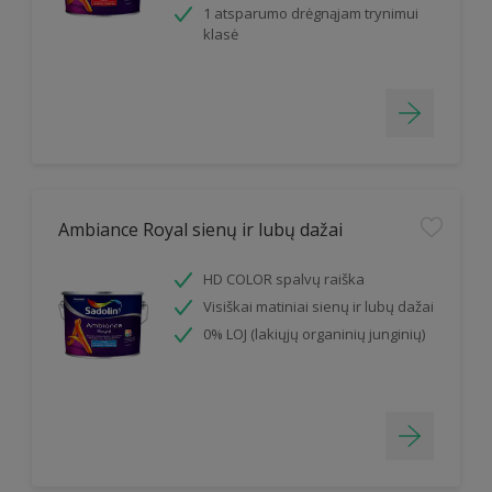
1 atsparumo drėgnąjam trynimui
klasė
Ambiance Royal sienų ir lubų dažai
HD COLOR spalvų raiška
Visiškai matiniai sienų ir lubų dažai
0% LOJ (lakiųjų organinių junginių)