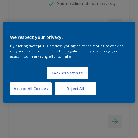
Sudaro dilimui atsparų paviršių
We respect your privacy.
By clicking “Accept All Cookies”, you agree to the storing of cookies
on your device to enhance site navigation, analyze site usage, and
assist in our marketing efforts.
Info
Simply Refresh Wall Tiles
Pusiau matiniai dažai keraminėms
Cookies Settings
sienų plytelėms
Dažai "du viename" - gruntas ir
Accept All Cookies
Reject All
dažai
Atsparūs vandens poveikiui