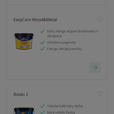
EasyCare Wood&Metal
Dažų danga atspari įbrėžimams ir
dėvėjimui
Vandens pagrindu
Patogu dengti paviršių
Bindo 2
Tobulai balti lubų dažai
Nėra volelio žymių