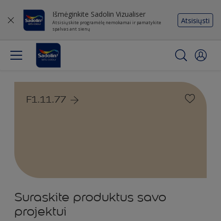
Išmėginkite Sadolin Vizualiser
Atsisiųsti
Atsisiųskite programėlę nemokamai ir pamatykite
spalvas ant sienų
F1.11.77
Suraskite produktus savo
projektui