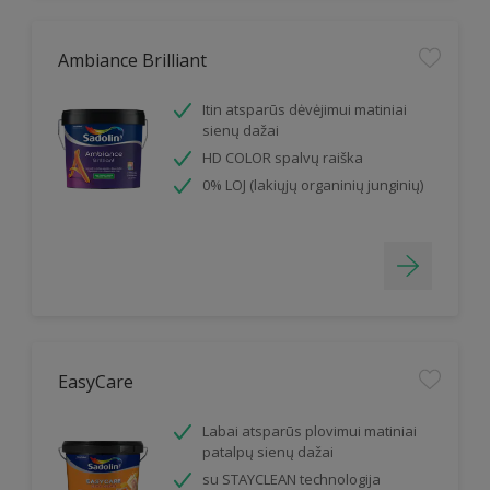
Ambiance Brilliant
Itin atsparūs dėvėjimui matiniai
sienų dažai
HD COLOR spalvų raiška
0% LOJ (lakiųjų organinių junginių)
EasyCare
Labai atsparūs plovimui matiniai
patalpų sienų dažai
su STAYCLEAN technologija