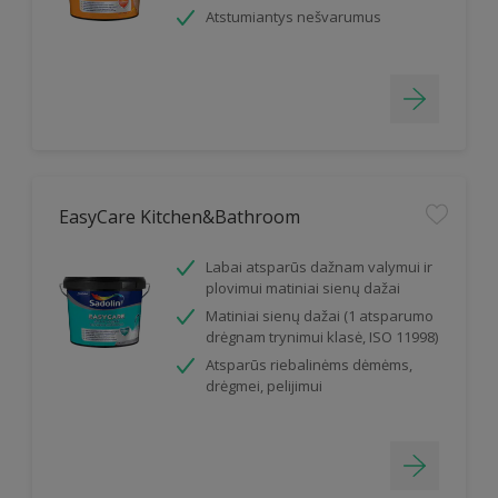
Atstumiantys nešvarumus
EasyCare Kitchen&Bathroom
Labai atsparūs dažnam valymui ir
plovimui matiniai sienų dažai
Matiniai sienų dažai (1 atsparumo
drėgnam trynimui klasė, ISO 11998)
Atsparūs riebalinėms dėmėms,
drėgmei, pelijimui