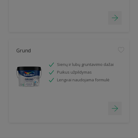
Grund
Sienų ir lubų gruntavimo dažai
Puikus užpildymas
Lengvai naudojama formulė