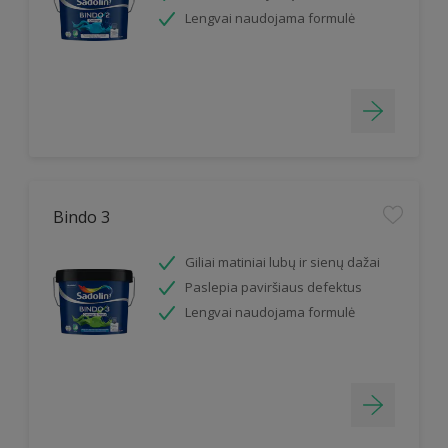
Lengvai naudojama formulė
Bindo 3
Giliai matiniai lubų ir sienų dažai
Paslepia paviršiaus defektus
Lengvai naudojama formulė