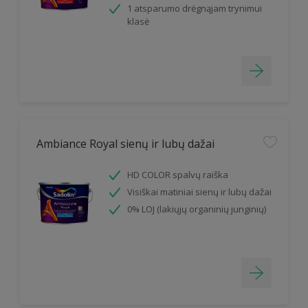
1 atsparumo drėgnąjam trynimui
klasė
Ambiance Royal sienų ir lubų dažai
HD COLOR spalvų raiška
Visiškai matiniai sienų ir lubų dažai
0% LOJ (lakiųjų organinių junginių)