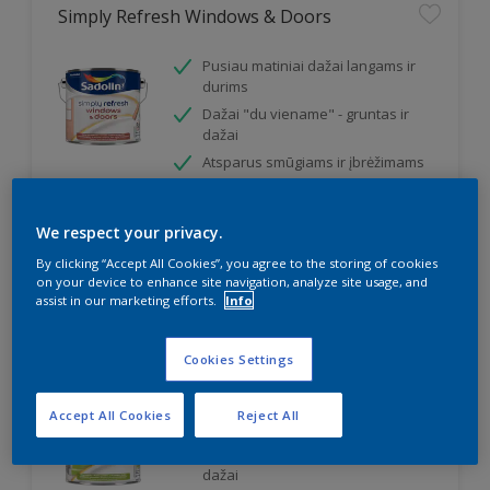
Simply Refresh Windows & Doors
Pusiau matiniai dažai langams ir
durims
Dažai "du viename" - gruntas ir
dažai
Atsparus smūgiams ir įbrėžimams
We respect your privacy.
By clicking “Accept All Cookies”, you agree to the storing of cookies
on your device to enhance site navigation, analyze site usage, and
assist in our marketing efforts.
Info
Simply Refresh Floors & Stairs
Cookies Settings
Pusiau matiniai dažai grindims ir
Accept All Cookies
Reject All
laiptams
Dažai "du viename" - gruntas ir
dažai