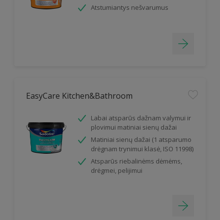
Atstumiantys nešvarumus
EasyCare Kitchen&Bathroom
Labai atsparūs dažnam valymui ir
plovimui matiniai sienų dažai
Matiniai sienų dažai (1 atsparumo
drėgnam trynimui klasė, ISO 11998)
Atsparūs riebalinėms dėmėms,
drėgmei, pelijimui