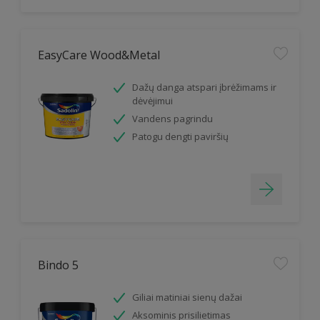
EasyCare Wood&Metal
Dažų danga atspari įbrėžimams ir
dėvėjimui
Vandens pagrindu
Patogu dengti paviršių
Bindo 5
Giliai matiniai sienų dažai
Aksominis prisilietimas