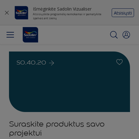
Išmėginkite Sadolin Vizualiser
Atsisiųsti
Atsisiųskite programėlę nemokamai ir pamatykite
spalvas ant sienų
S0.40.20
Suraskite produktus savo
projektui