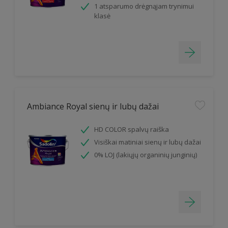
1 atsparumo drėgnąjam trynimui
klasė
Ambiance Royal sienų ir lubų dažai
HD COLOR spalvų raiška
Visiškai matiniai sienų ir lubų dažai
0% LOJ (lakiųjų organinių junginių)