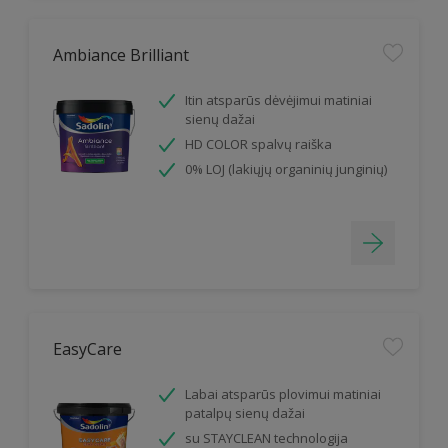
Ambiance Brilliant
Itin atsparūs dėvėjimui matiniai
sienų dažai
HD COLOR spalvų raiška
0% LOJ (lakiųjų organinių junginių)
EasyCare
Labai atsparūs plovimui matiniai
patalpų sienų dažai
su STAYCLEAN technologija