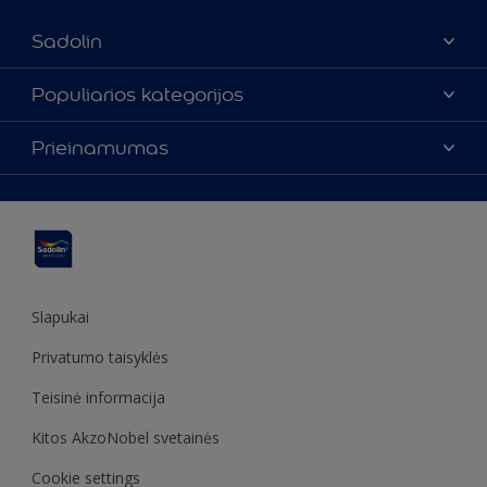
Sadolin
Apie mus
Populiarios kategorijos
Susisiekti su mumis
Spalvos
Prieinamumas
Rasti parduotuvę
Produktai
Svetainės struktūra
Prieinamumas
Įkvėpimas
Spalvų tikslumas
Dekoravimo patarimai
Sadolin Metų spalva
Slapukai
Privatumo taisyklės
Teisinė informacija
Kitos AkzoNobel svetainės
Cookie settings