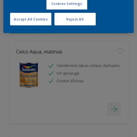
Cookies Settings
3
Rasta produktų
Accept All Cookies
Reject All
Filter
Celco Aqua, matiniai
Vandeninis lakas vidaus darbams
UV apsauga
Greitai džiūsta